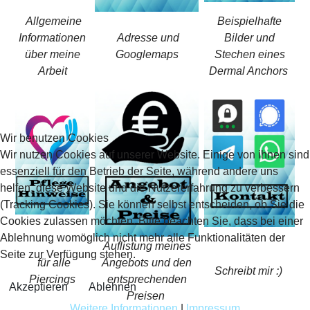
Allgemeine
Beispielhafte
Informationen
Adresse und
Bilder und
über meine
Googlemaps
Stechen eines
Arbeit
Dermal Anchors
Wir benutzen Cookies
Wir nutzen Cookies auf unserer Website. Einige von ihnen sind
essenziell für den Betrieb der Seite, während andere uns
helfen, diese Website und die Nutzererfahrung zu verbessern
(Tracking Cookies). Sie können selbst entscheiden, ob Sie die
Cookies zulassen möchten. Bitte beachten Sie, dass bei einer
Ablehnung womöglich nicht mehr alle Funktionalitäten der
Auflistung meines
Seite zur Verfügung stehen.
für alle
Angebots und den
Schreibt mir :)
Piercings
entsprechenden
Akzeptieren
Ablehnen
Preisen
Weitere Informationen
|
Impressum