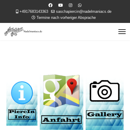
+4917683143363
saschapiercin@nadelmaniacs.de
Termine nach vorheriger Absprache