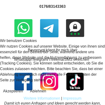
0176/83143363
Wir benutzen Cookies
Wir nutzen Cookies auf unserer Website. Einige von ihnen sind
Bevorzugt könnt Ihr mich über
essenziell für den Betrieb der Seite, während andere uns
helfen, diese Website und die Nutzererfahrung zu verbessern
Whatsapp/Telegram/Threema/SMS erreichen
(Tracking Cookies). Sie können selbst entscheiden, ob Sie die
Cookies zulassen möchten. Bitte beachten Sie, dass bei einer
Ablehnung womöglich nicht mehr alle Funktionalitäten der
Seite zur Verfügung stehen.
Akzeptieren
Ablehnen
Weitere Informationen
|
Impressum
Damit ich euren Anfragen und Ideen gerecht werden kann,