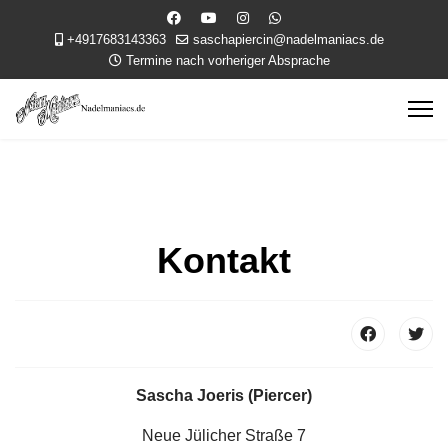
+4917683143363
saschapiercin@nadelmaniacs.de
Termine nach vorheriger Absprache
Kontakt
Sascha Joeris (Piercer)
Neue Jülicher Straße 7