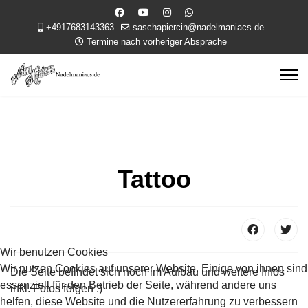
+4917683143363
saschapiercin@nadelmaniacs.de
Termine nach vorheriger Absprache
Tattoo
Wir benutzen Cookies
Wir nutzen Cookies auf unserer Website. Einige von ihnen sind
Die Seite befindet sich noch im Aufbau und weitere Infos
essenziell für den Betrieb der Seite, während andere uns
inkl. Fotos folgen :)
helfen, diese Website und die Nutzererfahrung zu verbessern