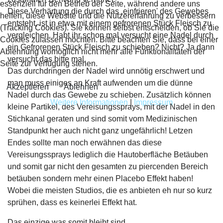
essenziell für den Betrieb der Seite, während andere uns
Diese Verhärtung die durch das ‚einfrieren' des Gewebes
helfen, diese Website und die Nutzererfahrung zu verbessern
entsteht, ist in etwa mit einem gefrorenen Stück Fleisch zu
(Tracking Cookies). Sie können selbst entscheiden, ob Sie die
vergleichen. Habt ihr schon mal versucht eine Nadel durch
Cookies zulassen möchten. Bitte beachten Sie, dass bei einer
ein Gefrorenen Stück Fleisch zu schieben? Nicht? Ja dann
Ablehnung womöglich nicht mehr alle Funktionalitäten der
versucht das bitte mal.
Seite zur Verfügung stehen.
Das durchdringen der Nadel wird unnötig erschwert und
man muss einiges an Kraft aufwenden um die dünne
Akzeptieren
Ablehnen
Nadel durch das Gewebe zu schieben. Zusätzlich können
Weitere Informationen
|
Impressum
kleine Partikel, des Vereisungssprays, mit der Nadel in den
Stichkanal geraten und sind somit vom Medizinischen
Standpunkt her auch nicht ganz ungefährlich! Letzen
Endes sollte man noch erwähnen das diese
Vereisungssprays lediglich die Hautoberfläche Betäuben
und somit gar nicht den gesamten zu piercenden Bereich
betäuben sondern mehr einen Placebo Effekt haben!
Wobei die meisten Studios, die es anbieten eh nur so kurz
sprühen, dass es keinerlei Effekt hat.
Das einzige was somit bleibt sind..