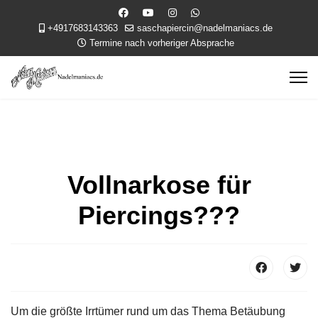
+4917683143363
saschapiercin@nadelmaniacs.de
Termine nach vorheriger Absprache
Vollnarkose für
Piercings???
Um die größte Irrtümer rund um das Thema Betäubung